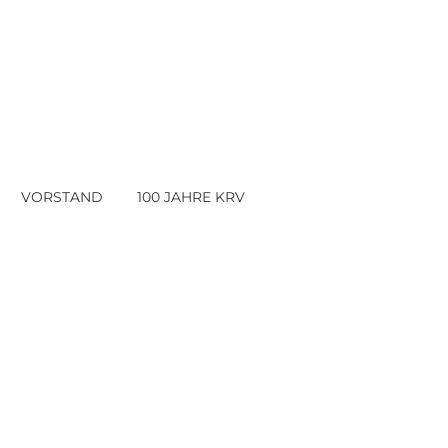
VORSTAND
100 JAHRE KRV