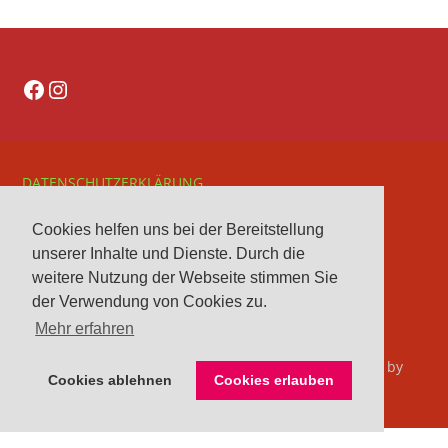
Facebook
Instagram
DATENSCHUTZERKLÄRUNG
IMPRESSUM
Cookies helfen uns bei der Bereitstellung
VEREINE
unserer Inhalte und Dienste. Durch die
VORSTAND
weitere Nutzung der Webseite stimmen Sie
der Verwendung von Cookies zu.
Mehr erfahren
© 2026 Kreisreiterverband Herford e. V.. Bento theme by
Cookies ablehnen
Cookies erlauben
Satori