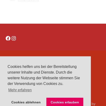
Facebook
Instagram
DATENSCHUTZERKLÄRUNG
Cookies helfen uns bei der Bereitstellung
IMPRESSUM
unserer Inhalte und Dienste. Durch die
VEREINE
weitere Nutzung der Webseite stimmen Sie
VORSTAND
der Verwendung von Cookies zu.
Mehr erfahren
Cookies ablehnen
Cookies erlauben
© 2026 Kreisreiterverband Herford e. V.. Bento theme by