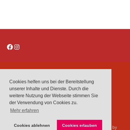
Facebook
Instagram
DATENSCHUTZERKLÄRUNG
Cookies helfen uns bei der Bereitstellung
IMPRESSUM
unserer Inhalte und Dienste. Durch die
VEREINE
weitere Nutzung der Webseite stimmen Sie
VORSTAND
der Verwendung von Cookies zu.
Mehr erfahren
Cookies ablehnen
Cookies erlauben
© 2026 Kreisreiterverband Herford e. V.. Bento theme by