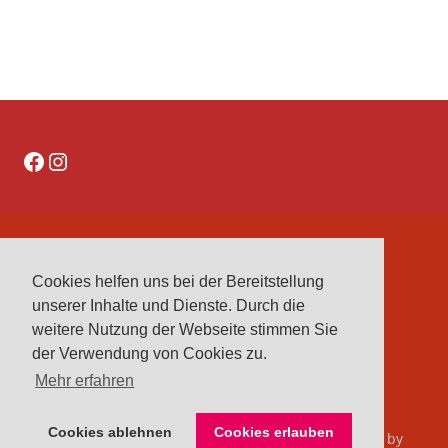
Facebook
Instagram
DATENSCHUTZERKLÄRUNG
Cookies helfen uns bei der Bereitstellung
IMPRESSUM
unserer Inhalte und Dienste. Durch die
VEREINE
weitere Nutzung der Webseite stimmen Sie
VORSTAND
der Verwendung von Cookies zu.
Mehr erfahren
Cookies ablehnen
Cookies erlauben
© 2026 Kreisreiterverband Herford e. V.. Bento theme by