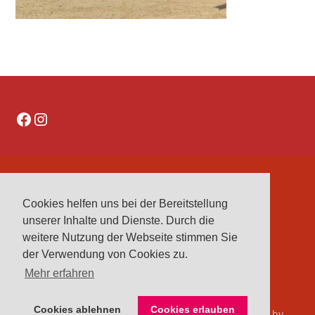
Facebook
Instagram
DATENSCHUTZERKLÄRUNG
Cookies helfen uns bei der Bereitstellung
IMPRESSUM
unserer Inhalte und Dienste. Durch die
VEREINE
weitere Nutzung der Webseite stimmen Sie
VORSTAND
der Verwendung von Cookies zu.
Mehr erfahren
Cookies ablehnen
Cookies erlauben
© 2026 Kreisreiterverband Herford e. V.. Bento theme by