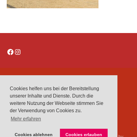
Facebook
Instagram
DATENSCHUTZERKLÄRUNG
Cookies helfen uns bei der Bereitstellung
IMPRESSUM
unserer Inhalte und Dienste. Durch die
VEREINE
weitere Nutzung der Webseite stimmen Sie
VORSTAND
der Verwendung von Cookies zu.
Mehr erfahren
Cookies ablehnen
Cookies erlauben
© 2026 Kreisreiterverband Herford e. V.. Bento theme by