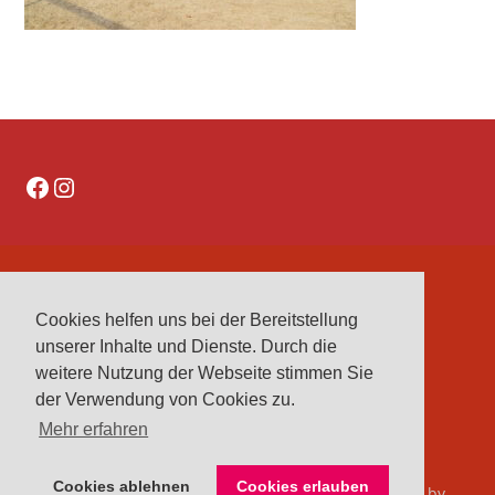
Facebook
Instagram
DATENSCHUTZERKLÄRUNG
Cookies helfen uns bei der Bereitstellung
IMPRESSUM
unserer Inhalte und Dienste. Durch die
VEREINE
weitere Nutzung der Webseite stimmen Sie
VORSTAND
der Verwendung von Cookies zu.
Mehr erfahren
Cookies ablehnen
Cookies erlauben
© 2026 Kreisreiterverband Herford e. V.. Bento theme by